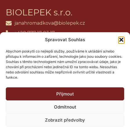
BIOLEPEK s.r.o.
janahromadkova@biolepek.cz
+420 777 17 03 17
Spravovat Souhlas
Jana Marková
Abychom poskytli co nejlepší služby, používáme k ukládání a/nebo
Facebook
přístupu k informacím o zařízení, technologie jako jsou soubory cookies.
Souhlas s těmito technologiemi nám umožní zpracovávat údaje, jako je
Instagram
chování při procházení nebo jedinečná ID na tomto webu. Nesouhlas
nebo odvolání souhlasu může nepříznivě ovlivnit určité vlastnosti a
Zásady ochrany osobních údajů
funkce.
Zásady cookies
Přijmout
Odmítnout
Zobrazit předvolby
2026 © BIOLEPEK s.r.o. Všechny práva vyhrazena